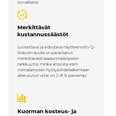
turvallisesti
Merkittävät
kustannussäästöt
Luotettava ja edustava näytteenotto Q-
Robotin avulla on parantanut
merkittävästi laadunmääritysten
tarkkuutta, minkä ansiosta esim.
voimalaitosten hyötysuhdelaskentaan
aiheutunut virhe on 2–8 % pienempi.
Kuorman kosteus- ja