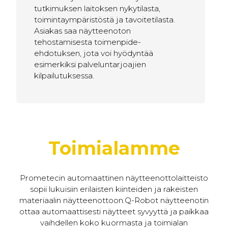
tutkimuksen laitoksen nykytilasta,
toimintaympäristöstä ja tavoitetilasta.
Asiakas saa näytteenoton
tehostamisesta toimenpide-
ehdotuksen, jota voi hyödyntää
esimerkiksi palveluntarjoajien
kilpailutuksessa.
Toimialamme
Prometecin automaattinen näytteenottolaitteisto
sopii lukuisiin erilaisten kiinteiden ja rakeisten
materiaalin näytteenottoon.Q-Robot näytteenotin
ottaa automaattisesti näytteet syvyyttä ja paikkaa
vaihdellen koko kuormasta ja toimialan