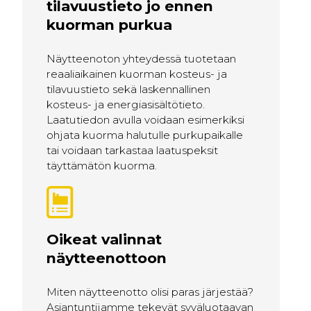
tilavuustieto jo ennen
kuorman purkua
Näytteenoton yhteydessä tuotetaan
reaaliaikainen kuorman kosteus- ja
tilavuustieto sekä laskennallinen
kosteus- ja energiasisältötieto.
Laatutiedon avulla voidaan esimerkiksi
ohjata kuorma halutulle purkupaikalle
tai voidaan tarkastaa laatuspeksit
täyttämätön kuorma.
Oikeat valinnat
näytteenottoon
Miten näytteenotto olisi paras järjestää?
Asiantuntijamme tekevät syväluotaavan