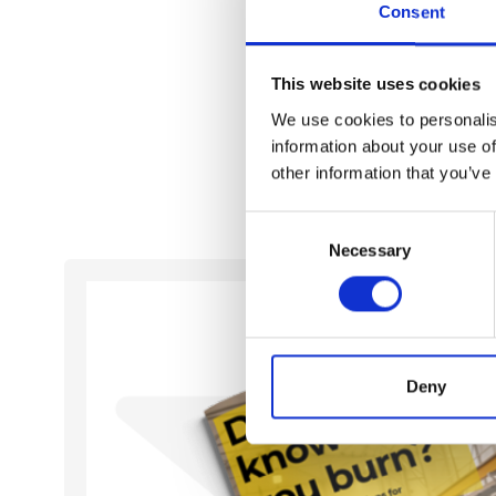
Nopeampi näytteenotto
Consent
Parempi työturvallisuus
Toimii kaikille kiinteille ja 
Itsenäisenä yksikkönä Q-Rob
This website uses cookies
optimaaliseen paikkaan, e
We use cookies to personalis
purkuhalliin.
information about your use of
other information that you’ve
Consent
Necessary
Selection
Deny