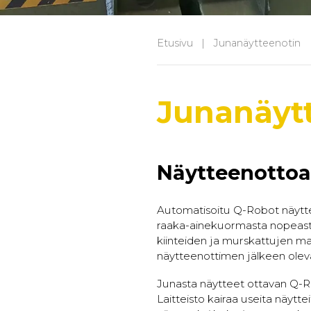
Etusivu
|
Junanäyt­teenotin
Junanäyt­
Näytteenottoa
Automatisoitu Q-Robot näytte
raaka-ainekuormasta nopeasti
kiinteiden ja murskattujen ma
näytteenottimen jälkeen oleva
Junasta näytteet ottavan Q-R
Laitteisto kairaa useita näytte