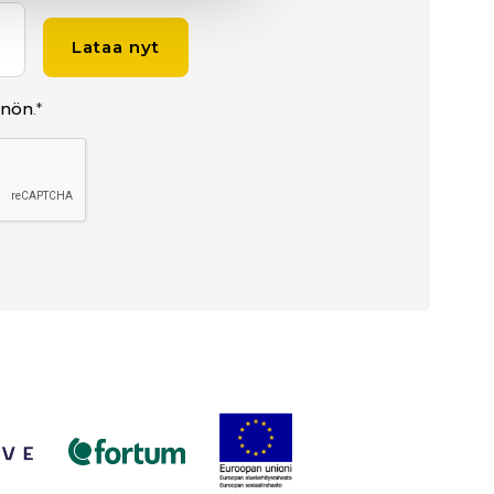
nnön
.
*