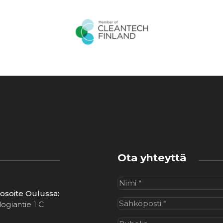
Ota yhteyttä
Nimi
(Pakollinen)
iosoite Oulussa:
Sähköposti
(Pakollinen)
ogiantie 1 C
Puhelin