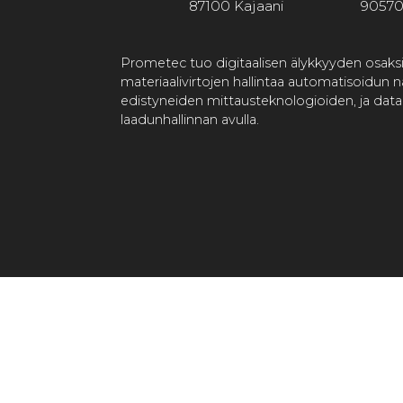
87100 Kajaani
90570
Prometec tuo digitaalisen älykkyyden osaks
materiaalivirtojen hallintaa automatisoidun 
edistyneiden mittausteknologioiden, ja dat
laadunhallinnan avulla.
Made by:
Värikäs