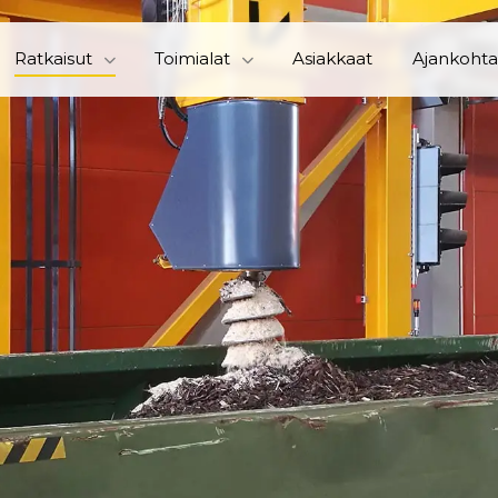
Ratkaisut
Toimialat
Asiakkaat
Ajankohta