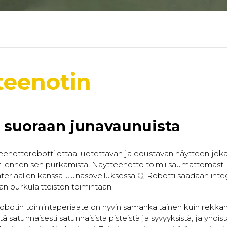
teenotin
 suoraan junavaunuista
enottorobotti ottaa luotettavan ja edustavan näytteen joka
 ennen sen purkamista. Näytteenotto toimii saumattomasti u
teriaalien kanssa. Junasovelluksessa Q-Robotti saadaan inte
n purkulaitteiston toimintaan.
obotin toimintaperiaate on hyvin samankaltainen kuin rekka
itä satunnaisesti satunnaisista pisteistä ja syvyyksistä, ja yhdi