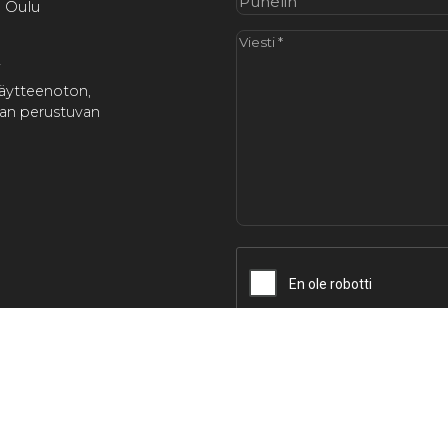
 Oulu
Viesti
(Pakollinen)
i
näytteenoton,
aan perustuvan
CAPTCHA