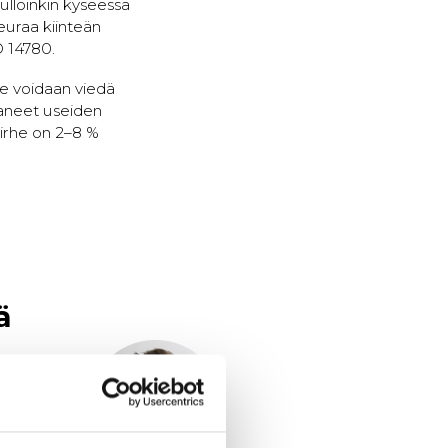
ulloinkin kyseessä
euraa kiinteän
O 14780.
ne voidaan viedä
taneet useiden
irhe on 2–8 %
ä
.fi