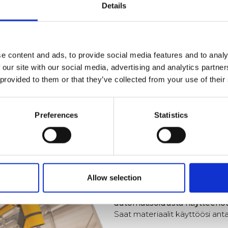
Details
rakeisille materiaaleille
ot voidaan sijoittaa logistisesti
simerkiksi jo olemassa olevaan
e content and ads, to provide social media features and to analy
 our site with our social media, advertising and analytics partn
 provided to them or that they’ve collected from your use of their
Preferences
Statistics
Ladattavat mat
Allow selection
Lataa case study -materiaali
automatisoidusta näytteenot
Saat materiaalit käyttöösi ant