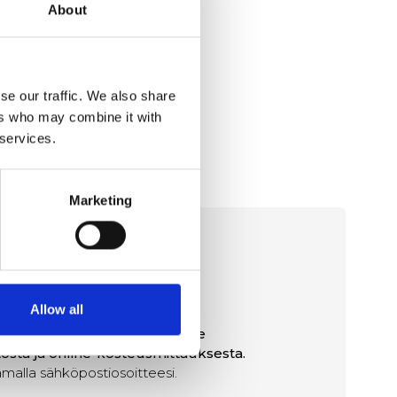
About
se our traffic. We also share
ers who may combine it with
 services.
Marketing
eriaalit
Allow all
t sekä asiantuntijaraporttimme
osta ja online-kosteusmittauksesta.
amalla sähköpostiosoitteesi.