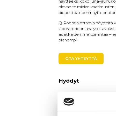
näytteeksi koko junavaunukohta
olevan toimialan vaatimusten 
biopolttoaineen näytteenoton 
Q-Robotin ottamia näytteitä vo
laboratorioon analysoitavaks
asiakkaidemme toimintaa – es
pienempi.
OTA YHTEYTTÄ
Hyödyt
Edustavat konttikohtaiset
Minimoidaan näytteenotos
laadunmäärityksessä
Automatisoidut, satunnais