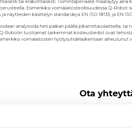
isesti tai eräkohtaisesti. Toimintaperiaate määräytyy aina k
perusteella. Esimerkiksi voimalaitosteollisuudessa Q-Robot s
ja näytteiden käsittelyn standardeja EN ISO 18135 ja EN IS
idaan analysoida heti paikan päällä pikamittauslaitteilla, tai 
i. Q-Robotin tuottamat tarkemmat kosteustiedot ovat tehos
imerkiksi voimalaitosten hyötysuhdelaskentaan aiheutunut v
Ota yhteytt
 näytteet junavaunuista
Timo Huotari
ta johtuva virhemarginaali
Kansainvälinen myynti
+358 44 321 3049
et näytteenottosarjat
timo.huotari@prometec