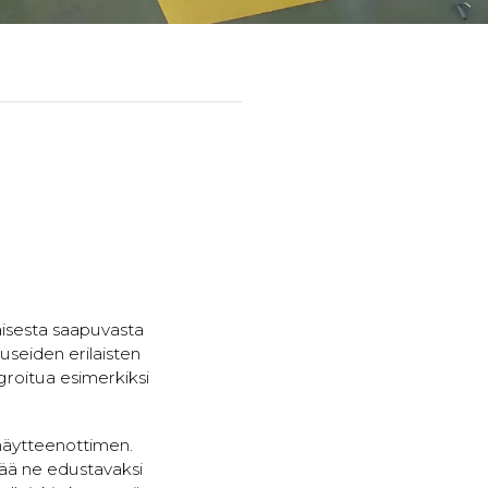
isesta saapuvasta
seiden erilaisten
groitua esimerkiksi
näytteenottimen.
stää ne edustavaksi