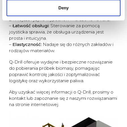
całego ładunku.
–
Bezpieczeństwo:
Pobieranie próbek odbywa się
Deny
bez ręcznego manipulowania ładunkiem, co
zmniejsza ryzyko wypadków i narażenia na kurz.
–
Łatwość obsługi:
Sterowanie za pomocą
joysticka sprawia, że obsługa urządzenia jest
prosta i intuicyjna.
–
Elastyczność:
Nadaje się do różnych zakładów i
rodzajów materiałów.
Q-Drill oferuje wydajne i bezpieczne rozwiązanie
do pobierania próbek biomasy, pomagając
poprawić kontrolę jakości i zoptymalizować
logistykę oraz wykorzystanie paliwa.
Aby uzyskać więcej informacji o Q-Drill, prosimy o
kontakt lub zapoznanie się z naszymi rozwiązaniami
na stronie internetowej.