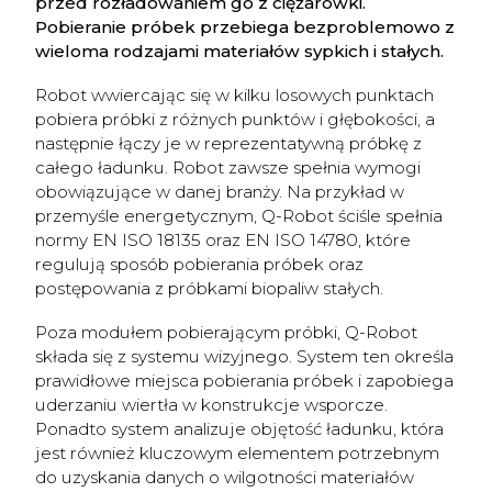
przed rozładowaniem go z ciężarówki.
Pobieranie próbek przebiega bezproblemowo z
wieloma rodzajami materiałów sypkich i stałych.
Robot wwiercając się w kilku losowych punktach
pobiera próbki z różnych punktów i głębokości, a
następnie łączy je w reprezentatywną próbkę z
całego ładunku. Robot zawsze spełnia wymogi
obowiązujące w danej branży. Na przykład w
przemyśle energetycznym, Q-Robot ściśle spełnia
normy EN ISO 18135 oraz EN ISO 14780, które
regulują sposób pobierania próbek oraz
postępowania z próbkami biopaliw stałych.
Poza modułem pobierającym próbki, Q-Robot
składa się z systemu wizyjnego. System ten określa
prawidłowe miejsca pobierania próbek i zapobiega
uderzaniu wiertła w konstrukcje wsporcze.
Ponadto system analizuje objętość ładunku, która
jest również kluczowym elementem potrzebnym
do uzyskania danych o wilgotności materiałów