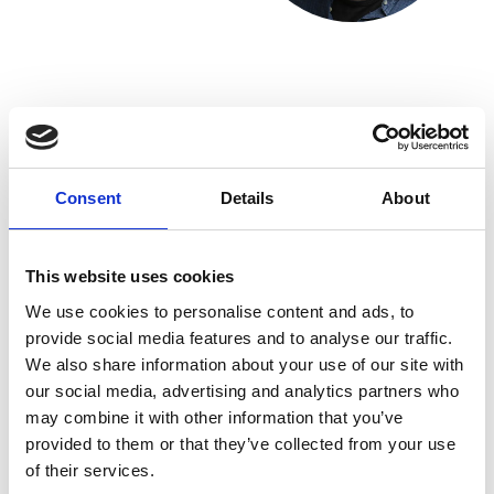
Próbobiernia
półautomatyczna
Consent
Details
About
Reprezentatywne próbki ładunku
This website uses cookies
dla każdego transportu
samochodem ciężarowym
We use cookies to personalise content and ads, to
provide social media features and to analyse our traffic.
Q-Drill: Półautomatyczny próbnik do biomasy (i
We also share information about your use of our site with
innych materiałów stałych)
our social media, advertising and analytics partners who
may combine it with other information that you’ve
Q-Drill to innowacyjny i wydajny półautomatyczny
provided to them or that they’ve collected from your use
próbnik, który wykorzystuje sprawdzoną
of their services.
mechaniczną technologię automatycznego