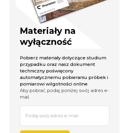
Materiały na
wyłączność
Pobierz materiały dotyczące studium
przypadku oraz nasz dokument
techniczny poświęcony
automatycznemu pobieraniu próbek i
pomiarowi wilgotności online
Aby pobrać, podaj poniżej swój adres e-
mail.
E
m
a
i