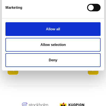
Marketing
Allow all
Allow selection
Deny
SIIRRY EDELLISEEN
SIIR