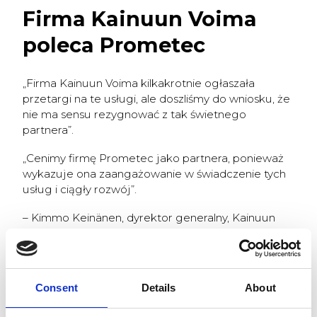
Firma Kainuun Voima
poleca Prometec
„Firma Kainuun Voima kilkakrotnie ogłaszała
przetargi na te usługi, ale doszliśmy do wniosku, że
nie ma sensu rezygnować z tak świetnego
partnera”.
„Cenimy firmę Prometec jako partnera, ponieważ
wykazuje ona zaangażowanie w świadczenie tych
usług i ciągły rozwój”.
– Kimmo Keinänen, dyrektor generalny, Kainuun
Voima
Korzyści dla naszych
klientów
Consent
Details
About