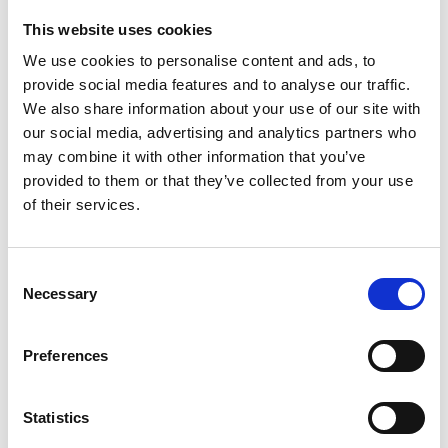
Zakup kompleksowej usługi od jednego dostawcy
This website uses cookies
świadczy o tym, że wszystko zostało wykonane
We use cookies to personalise content and ads, to
prawidłowo, a co najważniejsze – pokazuje, że
provide social media features and to analyse our traffic.
podjęte działania przyniosły wymierne korzyści.
Usługi, know-how i sprzęt, które oferujemy naszym
We also share information about your use of our site with
klientom, zapewniają im wymierne korzyści.
our social media, advertising and analytics partners who
Uważamy, że jest to najlepszy miernik naszego
may combine it with other information that you’ve
sukcesu.
provided to them or that they’ve collected from your use
of their services.
„Ogólna korzyść dla Kainuun Voima miała charakter
czysto ekonomiczny”.
Consent
„Mogliśmy skupić się na naszej podstawowej
Necessary
Selection
działalności”.
– Kimmo Keinänen, dyrektor generalny, Kainuun
Preferences
Voima
Statistics