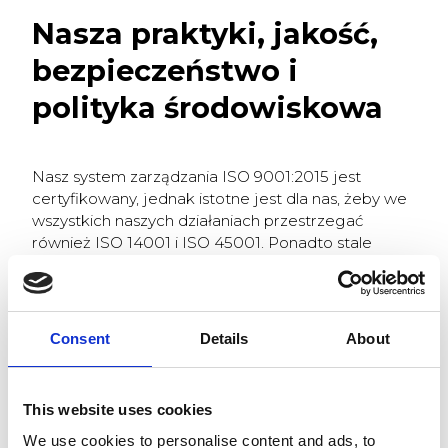
Nasza praktyki, jakość,
bezpieczeństwo i
polityka środowiskowa
Nasz system zarządzania ISO 9001:2015 jest
certyfikowany, jednak istotne jest dla nas, żeby we
wszystkich naszych działaniach przestrzegać
również ISO 14001 i ISO 45001. Ponadto stale
ulepszamy i rozwijamy nasze procesy, aby sprostać
potrzebom jakości, wydajności, ochrony
środowiska i klientów.
Consent
Details
About
Cenimy naszych pracowników i naszych partnerów,
i stale staramy się uwzględniać te istotne wartości
we wszystkim, co robimy. Chcemy być atrakcyjnym
This website uses cookies
i szanowanym pracodawcą oraz niezawodnym i
perspektywicznym partnerem. Aby osiągnąć nasze
We use cookies to personalise content and ads, to