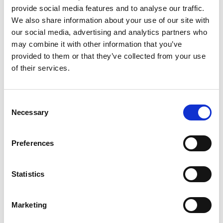
cele, inwestujemy w umiejętności oraz metody
provide social media features and to analyse our traffic.
naszych pracowników i partnerów.
We also share information about your use of our site with
our social media, advertising and analytics partners who
Zastanów się, zanim zaczniesz działać, aby wszyscy
may combine it with other information that you’ve
bezpiecznie wrócili z pracy do domu i nie było
provided to them or that they’ve collected from your use
wypadków ani sytuacji grożących wypadkiem.
of their services.
Chcemy być wiarygodnym graczem i pionierem,
budującym wzrost w oparciu o zrównoważony
rozwój. We wszystkich naszych działaniach dążymy
Consent
do odpowiedzialności.
Necessary
Selection
Preferences
Statistics
Marketing