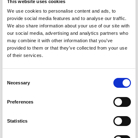
Aidot hyödyt asiakkaalle
This website uses cookies
We use cookies to personalise content and ads, to
Kokonaisvaltaisen palvelun ostaminen samalta
provide social media features and to analyse our traffic.
toimittajalta kertoo siitä, että asioita on tehty oikein
We also share information about your use of our site with
ja mikä tärkeintä, se kertoo myös siitä, että
our social media, advertising and analytics partners who
tehdyistä asioista on ollut hyötyä. Asiakkaalle
may combine it with other information that you’ve
myymämme palvelut, osaaminen ja laitteet
provided to them or that they’ve collected from your use
tuottavat heillle mitattavaa hyötyä. Se on
of their services.
onnistumisemme paras mittari.
”Tästä kokonaishyöty Kainuun Voimalle on puhtaasti
Consent
taloudellinen.”
Necessary
Selection
”Me olemme pystyneet keskittymään omassa
liiketoiminnassamme siihen, minkä me parhaiten
Preferences
osaamme.”
– Kimmo Keinänen, CEO, Kainuun Voima
Statistics