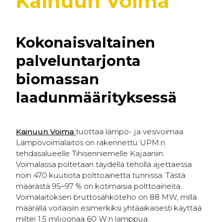
Kainuun Voima
Kokonaisvaltainen
palveluntarjonta
biomassan
laadunmäärityksessä
Kainuun Voima
tuottaa lämpö- ja vesivoimaa.
Lämpövoimalaitos on rakennettu UPM:n
tehdasalueelle Tihisenniemelle Kajaaniin.
Voimalassa poltetaan täydellä teholla ajettaessa
noin 470 kuutiota polttoainetta tunnissa. Tästä
määrästä 95–97 % on kotimaisia polttoaineita.
Voimalaitoksen bruttosähköteho on 88 MW, millä
määrällä voitaisiin esimerkiksi yhtäaikaisesti käyttää
miltei 1,5 miljoonaa 60 W:n lamppua.