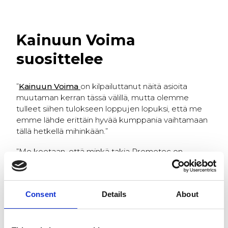
Kainuun Voima
suosittelee
”
Kainuun Voima
on kilpailuttanut näitä asioita
muutaman kerran tässä välillä, mutta olemme
tulleet siihen tulokseen loppujen lopuksi, että me
emme lähde erittäin hyvää kumppania vaihtamaan
tällä hetkellä mihinkään.”
”Me koetaan, että minkä takia Prometec on
meidän kumppani, niin juuri sen takia, että he ovat
sitoutuneita tähän toimintaan ja haluavat kehittyä
koko ajan.”
Consent
Details
About
– Kimmo Keinänen, CEO, Kainuun Voima