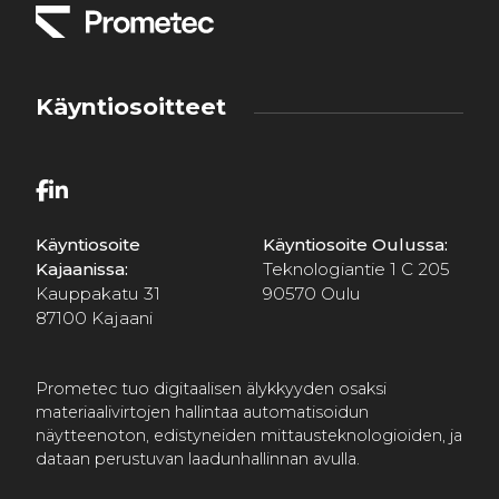
Käyntiosoitteet
Käyntiosoite
Käyntiosoite Oulussa:
Kajaanissa:
Teknologiantie 1 C 205
Kauppakatu 31
90570 Oulu
87100 Kajaani
Prometec tuo digitaalisen älykkyyden osaksi
materiaalivirtojen hallintaa automatisoidun
näytteenoton, edistyneiden mittausteknologioiden, ja
dataan perustuvan laadunhallinnan avulla.