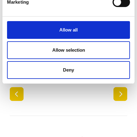
Marketing
Allow all
Allow selection
Deny
SIIRRY EDELLISEEN
SIIR