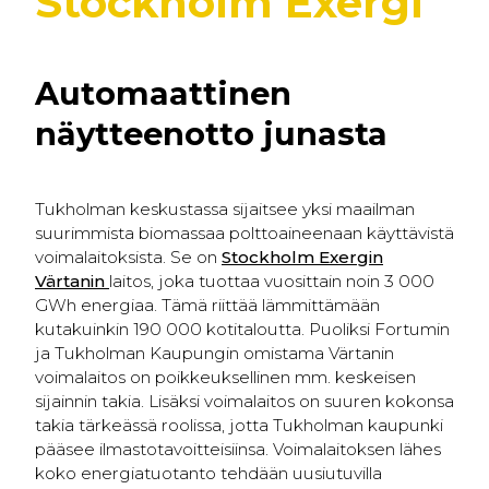
Stockholm Exergi
Automaattinen
näytteenotto junasta
Tukholman keskustassa sijaitsee yksi maailman
suurimmista biomassaa polttoaineenaan käyttävistä
voimalaitoksista. Se on
Stockholm Exergin
Värtanin
laitos, joka tuottaa vuosittain noin 3 000
GWh energiaa. Tämä riittää lämmittämään
kutakuinkin 190 000 kotitaloutta. Puoliksi Fortumin
ja Tukholman Kaupungin omistama Värtanin
voimalaitos on poikkeuksellinen mm. keskeisen
sijainnin takia. Lisäksi voimalaitos on suuren kokonsa
takia tärkeässä roolissa, jotta Tukholman kaupunki
pääsee ilmastotavoitteisiinsa. Voimalaitoksen lähes
koko energiatuotanto tehdään uusiutuvilla