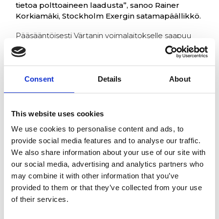
tietoa polttoaineen laadusta”, sanoo Rainer
Korkiamäki, Stockholm Exergin satamapäällikkö.
Pääsääntöisesti Värtanin voimalaitokselle saapuu
keskimäärin yksi polttoainetta kuljettava juna
päivässä. Junassa on kymmeniä vaunuja ja lähes
sata konttia biomassaa eri toimittajilta.
Automaattinen näytteenottolaitteisto päätettiin
Consent
Details
About
sijoittaa samaan halliin, jossa sijaitsee myös
junavaunujen purkulaitteisto. Samaan aikaan, kun
junavaunun kontti nostetaan ilmaan ja
This website uses cookies
tyhjennetään polttoaine purkutaskuun
We use cookies to personalise content and ads, to
automaattinen näytteenotin, Q-Robot, kairaa
provide social media features and to analyse our traffic.
näytteet seuraavana purkuvuorossa olevasta
We also share information about your use of our site with
kontista. Junaa liikutettaessa Q-Robot käy
pudottamassa kerätyt näytteet säiliöön, josta ne
our social media, advertising and analytics partners who
viedään myöhemmin laboratorioon. Tämän jälkeen
may combine it with other information that you’ve
Q-Robot palaa taas ottamaan näytettä seuraavasta
provided to them or that they’ve collected from your use
kontista. Koko näytteenottoprosessi on
of their services.
automatisoitu.