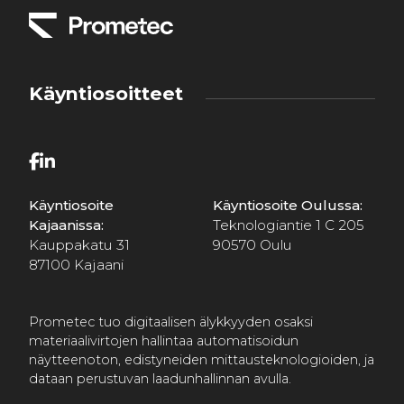
Käyntiosoitteet
Käyntiosoite
Käyntiosoite Oulussa:
Kajaanissa:
Teknologiantie 1 C 205
Kauppakatu 31
90570 Oulu
87100 Kajaani
Prometec tuo digitaalisen älykkyyden osaksi
materiaalivirtojen hallintaa automatisoidun
näytteenoton, edistyneiden mittausteknologioiden, ja
dataan perustuvan laadunhallinnan avulla.