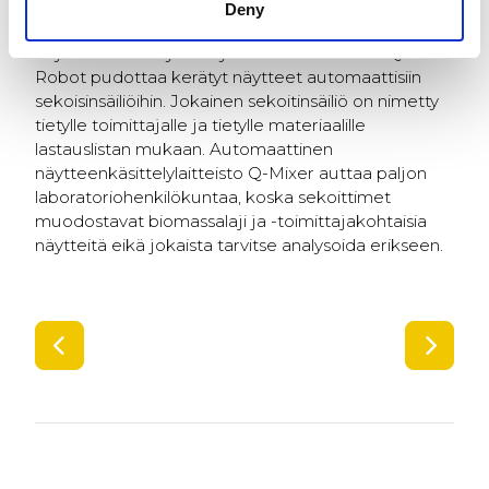
Deny
Q-Robot hoitaa niin näytteenoton kuin valtaosan
näytteenkäsittelystä täysin automaattisesti. Q-
Robot pudottaa kerätyt näytteet automaattisiin
sekoisinsäiliöihin. Jokainen sekoitinsäiliö on nimetty
tietylle toimittajalle ja tietylle materiaalille
lastauslistan mukaan. Automaattinen
näytteenkäsittelylaitteisto Q-Mixer auttaa paljon
laboratoriohenkilökuntaa, koska sekoittimet
muodostavat biomassalaji ja -toimittajakohtaisia
näytteitä eikä jokaista tarvitse analysoida erikseen.
SIIRRY EDELLISEEN
SIIR