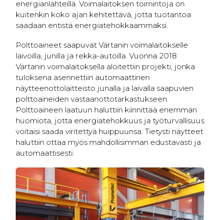
energianlähteillä. Voimalaitoksen toimintoja on
kuitenkin koko ajan kehitettävä, jotta tuotantoa
saadaan entistä energiatehokkaammaksi.
Polttoaineet saapuvat Värtanin voimalaitokselle
laivoilla, junilla ja rekka-autoilla. Vuonna 2018
Värtanin voimalaitoksella aloitettiin projekti, jonka
tuloksena asennettiin automaattinen
näytteenottolaitteisto junalla ja laivalla saapuvien
polttoaineiden vastaanottotarkastukseen.
Polttoaineen laatuun haluttiin kiinnittää enemmän
huomiota, jotta energiatehokkuus ja työturvallisuus
voitaisi saada viritettyä huippuunsa. Tietysti näytteet
haluttiin ottaa myös mahdollisimman edustavasti ja
automaattisesti.