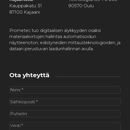
Kauppakatu 31
90570 Oulu
87100 Kajaani
Prometec tuo digitaalisen älykkyyden osaksi
materiaalivirtojen hallintaa automatisoidun
näytteenoton, edistyneiden mittausteknologioiden, ja
dataan perustuvan laadunhallinnan avulla.
Ota yhteyttä
Nimi
(Pakollinen)
Sähköposti
(Pakollinen)
Puhelin
Viesti
(Pakollinen)