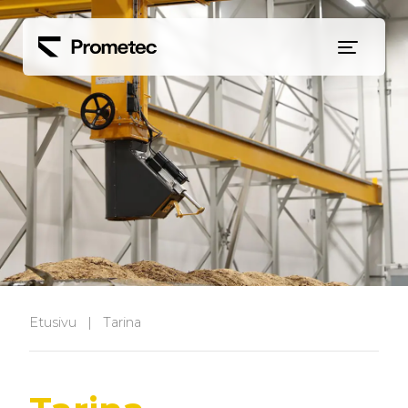
Siirry sisältöön
Etusivu
|
Tarina