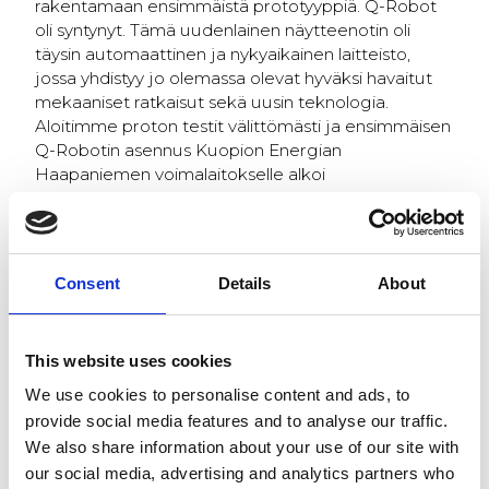
rakentamaan ensimmäistä prototyyppiä. Q-Robot
oli syntynyt. Tämä uudenlainen näytteenotin oli
täysin automaattinen ja nykyaikainen laitteisto,
jossa yhdistyy jo olemassa olevat hyväksi havaitut
mekaaniset ratkaisut sekä uusin teknologia.
Aloitimme proton testit välittömästi ja ensimmäisen
Q-Robotin asennus Kuopion Energian
Haapaniemen voimalaitokselle alkoi
juhannusviikolla 2016.
Pian Kuopion Q-Robotin käyttöönoton jälkeen
Consent
Details
About
Kuopiossa vieraili kymmenittäin kiinnostuneita
vierailijoita. Tällä hetkellä meillä on 7 Q-Robottia
kaupallisessa käytössä kolmessa maassa.
This website uses cookies
Meidän viides Q-Robotti poikkesi muista
We use cookies to personalise content and ads, to
laitteistoista. Tämä Q-Robotti ei ollut vain
provide social media features and to analyse our traffic.
ensimmäinen, joka asennettiin ulkomaille, mutta
We also share information about your use of our site with
myös ensimmäinen, joka ottaa näytteen
our social media, advertising and analytics partners who
junavaunujen konteista. Tämä näytteenotin on