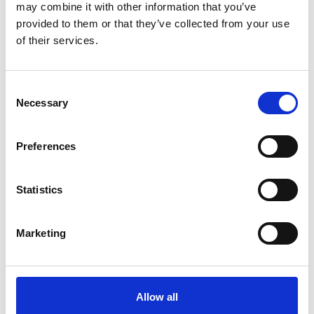
may combine it with other information that you’ve
asennettu Tukholmaan yhdelle maailman
suurimmista voimalaitoksista.
provided to them or that they’ve collected from your use
of their services.
Ajan kuluessa olemme myös saaneet paljon
yhteydenottoja muilta toimialoilta, jotka painivat
näytteenotosta aiheutuvien ongelmien kanssa. On
Consent
vain ajan kysymys, milloin asennamme ensimmäisen
Necessary
Selection
Q-Robotin kaivokselle tai sellutehtaalle.
Preferences
Statistics
Marketing
Allow all