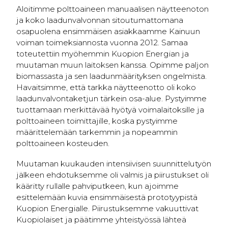
Aloitimme polttoaineen manuaalisen näytteenoton
ja koko laadunvalvonnan sitoutumattomana
osapuolena ensimmäisen asiakkaamme Kainuun
voiman toimeksiannosta vuonna 2012. Samaa
toteutettiin myöhemmin Kuopion Energian ja
muutaman muun laitoksen kanssa. Opimme paljon
biomassasta ja sen laadunmäärityksen ongelmista.
Havaitsimme, että tarkka näytteenotto oli koko
laadunvalvontaketjun tärkein osa-alue. Pystyimme
tuottamaan merkittävää hyötyä voimalaitoksille ja
polttoaineen toimittajille, koska pystyimme
määrittelemään tarkemmin ja nopeammin
polttoaineen kosteuden.
Muutaman kuukauden intensiivisen suunnittelutyön
jälkeen ehdotuksemme oli valmis ja piirustukset oli
kääritty rullalle pahviputkeen, kun ajoimme
esittelemään kuvia ensimmäisestä prototyypistä
Kuopion Energialle. Piirustuksemme vakuuttivat
Kuopiolaiset ja päätimme yhteistyössä lähteä