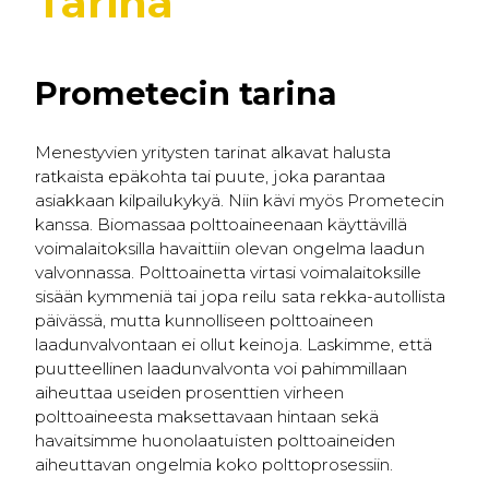
Tarina
Prometecin tarina
Menestyvien yritysten tarinat alkavat halusta
ratkaista epäkohta tai puute, joka parantaa
asiakkaan kilpailukykyä. Niin kävi myös Prometecin
kanssa. Biomassaa polttoaineenaan käyttävillä
voimalaitoksilla havaittiin olevan ongelma laadun
valvonnassa. Polttoainetta virtasi voimalaitoksille
sisään kymmeniä tai jopa reilu sata rekka-autollista
päivässä, mutta kunnolliseen polttoaineen
laadunvalvontaan ei ollut keinoja. Laskimme, että
puutteellinen laadunvalvonta voi pahimmillaan
aiheuttaa useiden prosenttien virheen
polttoaineesta maksettavaan hintaan sekä
havaitsimme huonolaatuisten polttoaineiden
aiheuttavan ongelmia koko polttoprosessiin.