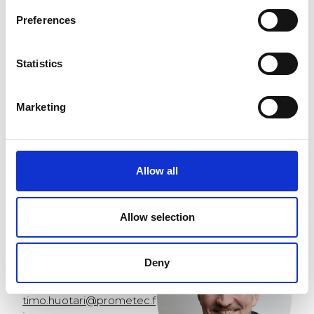
Preferences
Statistics
Marketing
Allow all
Ota yhteyttä
Allow selection
Timo Huotari
Deny
Kansainvälinen myynti
+358 44 321 3049
timo.huotari@prometec.f