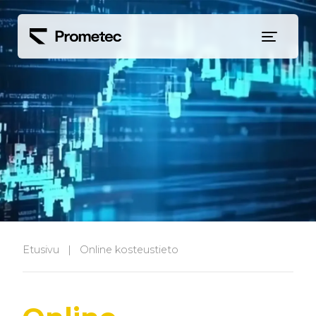
Siirry sisältöön
Etusivu
|
Online kosteustieto