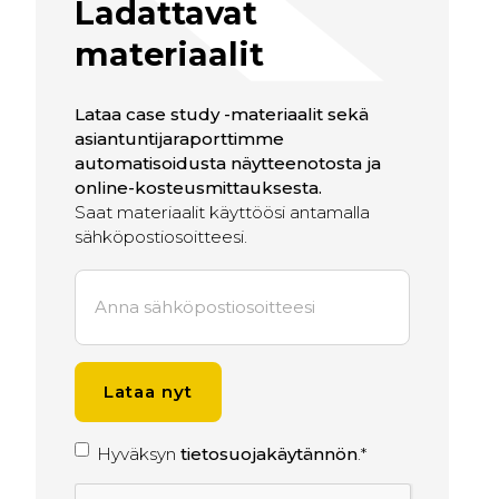
Ladattavat
materiaalit
Lataa case study -materiaalit sekä
asiantuntijaraporttimme
automatisoidusta näytteenotosta ja
online-kosteusmittauksesta.
Saat materiaalit käyttöösi antamalla
sähköpostiosoitteesi.
S
ä
h
k
ö
p
o
S
s
Hyväksyn
tietosuojakäytännön
.
*
t
u
C