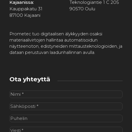
Kajaanissa:
Teknologiantie 1 C 205
Kauppakatu 31
90570 Oulu
87100 Kajaani
Prometec tuo digitaalisen älykkyyden osaksi
materiaalivirtojen hallintaa automatisoidun
näytteenoton, edistyneiden mittausteknologioiden, ja
dataan perustuvan laadunhallinnan avulla.
Ota yhteyttä
Nimi
(Pakollinen)
Sähköposti
(Pakollinen)
Puhelin
Viesti
(Pakollinen)