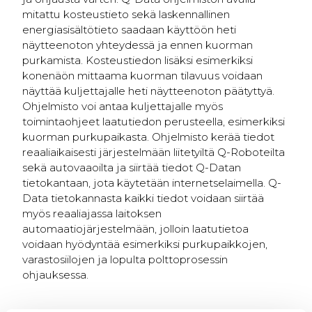
mitattu kosteustieto sekä laskennallinen
energiasisältötieto saadaan käyttöön heti
näytteenoton yhteydessä ja ennen kuorman
purkamista. Kosteustiedon lisäksi esimerkiksi
konenäön mittaama kuorman tilavuus voidaan
näyttää kuljettajalle heti näytteenoton päätyttyä.
Ohjelmisto voi antaa kuljettajalle myös
toimintaohjeet laatutiedon perusteella, esimerkiksi
kuorman purkupaikasta. Ohjelmisto kerää tiedot
reaaliaikaisesti järjestelmään liitetyiltä Q-Roboteilta
sekä autovaaoilta ja siirtää tiedot Q-Datan
tietokantaan, jota käytetään internetselaimella. Q-
Data tietokannasta kaikki tiedot voidaan siirtää
myös reaaliajassa laitoksen
automaatiojärjestelmään, jolloin laatutietoa
voidaan hyödyntää esimerkiksi purkupaikkojen,
varastosiilojen ja lopulta polttoprosessin
ohjauksessa.