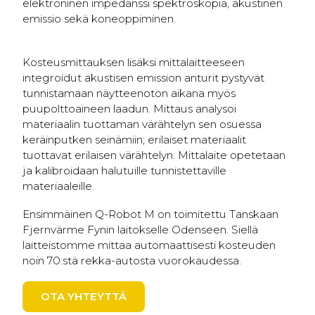
elektroninen impedanssi spektroskopia, akustinen
emissio sekä koneoppiminen.
Kosteusmittauksen lisäksi mittalaitteeseen
integroidut akustisen emission anturit pystyvät
tunnistamaan näytteenoton aikana myös
puupolttoaineen laadun. Mittaus analysoi
materiaalin tuottaman värähtelyn sen osuessa
keräinputken seinämiin; erilaiset materiaalit
tuottavat erilaisen värähtelyn. Mittalaite opetetaan
ja kalibroidaan halutuille tunnistettaville
materiaaleille.
Ensimmäinen Q-Robot M on toimitettu Tanskaan
Fjernvärme Fynin laitokselle Odenseen. Siellä
laitteistomme mittaa automaattisesti kosteuden
noin 70:stä rekka-autosta vuorokaudessa.
OTA YHTEYTTÄ