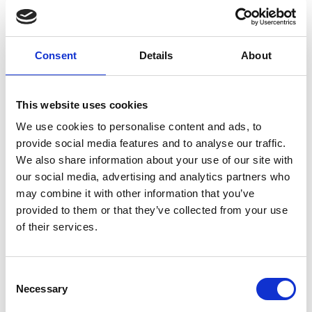
Q-Data Hyödyt
Consent
Details
About
Kaikki kuorman vaakatiedot sekä Q-Robotin
mittaamat tiedot reaaliajassa pilvipalvelussa
Reaaliaikainen kuorman tilavuustieto, mitattu
This website uses cookies
kosteus sekä laskennallinen energiasisältötieto
välittömästi näytteenoton päätyttyä
We use cookies to personalise content and ads, to
Kuorman purkupaikan informointi kuljettajalle
provide social media features and to analyse our traffic.
kosteustiedon mukaan
We also share information about your use of our site with
Tuotetaan hälytys laatuspeksin
our social media, advertising and analytics partners who
täyttämättömästä kuormasta operaattorille
may combine it with other information that you’ve
kuorman tarkistamiseksi
provided to them or that they’ve collected from your use
Reaaliaikainen tieto mahdollista siirtää suoraan
of their services.
laitoksen automaatiojärjestelmään, jossa sitä
voidaan hyödyntää polttoprosessin
optimointiin
Consent
Informoivat dashboard-näytöt laadun
Necessary
hallintaan
Selection