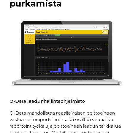
purkamista
Q-Data laadunhallintaohjelmisto
Q-Data mahdollistaa reaaliaikaisen polttoaineen
vastaanottoraportoinnin sekä sisältää visuaalisia
raportointityökaluja polttoaineen laadun tarkkailua
ja ohjausta varten. Q-Data ohjelmiston avulla