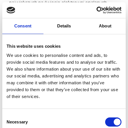
największych na świecie elektrowni opalanych
biomasą. Zakład Värtan należący do Stockholm
Exergi wytwarza rocznie około 3 000 GWh ciepła i
energii elektrycznej. Ilość ta zaspokaja
Consent
Details
About
zapotrzebowanie na ogrzewanie około 190 000
gospodarstw domowych. W Värtan firma Biometria
zajmuje się kontrolą jakości dostarczanego paliwa
z biomasy. Ogromne ilości tego paliwa docierają na
This website uses cookies
miejsce statkami, pociągami i ciężarówkami.
We use cookies to personalise content and ads, to
provide social media features and to analyse our traffic.
Z reguły elektrownia w Värtan przyjmuje średnio
We also share information about your use of our site with
jeden pociąg z paliwem z biomasy dziennie. Pociąg
our social media, advertising and analytics partners who
składa się z kilkudziesięciu wagonów i prawie stu
may combine it with other information that you’ve
kontenerów z biomasą od różnych dostawców.
Wcześniej pracownicy firmy Biometria musieli
provided to them or that they’ve collected from your use
ustawiać podnośnik nożycowy obok pociągu,
of their services.
wchodzić na niego i próbować sięgać do materiału
biomasowego, aby pobrać próbki. Pracownicy byli
narażeni na trudne warunki pogodowe, ponieważ
Consent
zakład znajduje się nad morzem, a najbardziej
Necessary
Selection
pracowite miesiące przypadają na sezon grzewczy