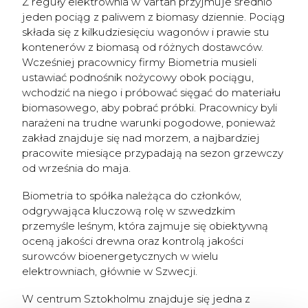
Z reguły elektrownia w Värtan przyjmuje średnio
jeden pociąg z paliwem z biomasy dziennie. Pociąg
składa się z kilkudziesięciu wagonów i prawie stu
kontenerów z biomasą od różnych dostawców.
Wcześniej pracownicy firmy Biometria musieli
ustawiać podnośnik nożycowy obok pociągu,
wchodzić na niego i próbować sięgać do materiału
biomasowego, aby pobrać próbki. Pracownicy byli
narażeni na trudne warunki pogodowe, ponieważ
zakład znajduje się nad morzem, a najbardziej
pracowite miesiące przypadają na sezon grzewczy
od września do maja.
Biometria to spółka należąca do członków,
odgrywająca kluczową rolę w szwedzkim
przemyśle leśnym, która zajmuje się obiektywną
oceną jakości drewna oraz kontrolą jakości
surowców bioenergetycznych w wielu
elektrowniach, głównie w Szwecji.
W centrum Sztokholmu znajduje się jedna z