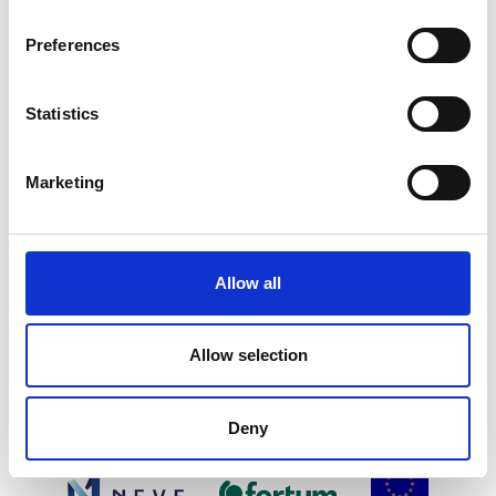
od września do maja.
Preferences
Statistics
SIIRRY EDELLISEEN
SIIR
Marketing
Allow all
Allow selection
Deny