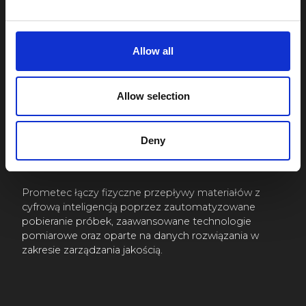
Allow all
Zapraszamy do
Zapraszamy do
odwiedzenia nas w
odwiedzenia nas w
Allow selection
Kajaani:
Oulu:
Sokajärventie 9
Teknologiantie 1 C 205
87100 Kajaani
90570 Oulu
Deny
FINLANDIA
FINLANDIA
Prometec łączy fizyczne przepływy materiałów z
cyfrową inteligencją poprzez zautomatyzowane
pobieranie próbek, zaawansowane technologie
pomiarowe oraz oparte na danych rozwiązania w
zakresie zarządzania jakością.