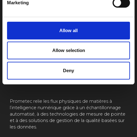
Marketing
Venez nous rendre visite
Allow all
Allow selection
Rendez-nous visite à
Rendez-nous visite à
Kajaani:
Oulu:
Sokajärventie 9
Teknologiantie 1 C 205
Deny
87100 Kajaani
90570 Oulu
Finlande
Finlande
Prometec relie les flux physiques de matières à
l’intelligence numérique grâce à un échantillonnage
automatisé, à des technologies de mesure de pointe
et à des solutions de gestion de la qualité basées sur
les données.