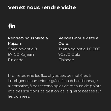
f
Venez nous rendre visite
i
d
e
n
Rendez-nous visite à
Rendez-nous visite à
t
Kajaani:
Oulu:
Sokajärventie 9
Teknologiantie 1 C 205
i
87100 Kajaani
90570 Oulu
a
Finlande
Finlande
l
i
Prometec relie les flux physiques de matières à
l’intelligence numérique grâce à un échantillonnage
t
automatisé, à des technologies de mesure de pointe
é
et à des solutions de gestion de la qualité basées sur
les données.
*