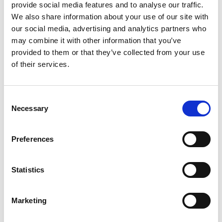
provide social media features and to analyse our traffic.
We also share information about your use of our site with
our social media, advertising and analytics partners who
may combine it with other information that you’ve
provided to them or that they’ve collected from your use
of their services.
Contenu exclusif
Consent
Necessary
Selection
Téléchargez les documents relatifs à
l’étude de cas ainsi que notre livre
blanc sur l’échantillonnage
Preferences
automatisé et la mesure en ligne de
l’humidité
Téléchargez le fichier en indiquant votre
Statistics
adresse e-mail ci-dessous.
I
Marketing
n
d