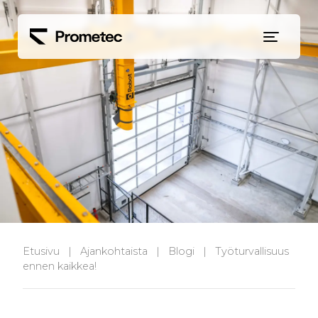
Siirry sisältöön
Etusivu
|
Ajankohtaista
|
Blogi
|
Työturvallisuus
ennen kaikkea!