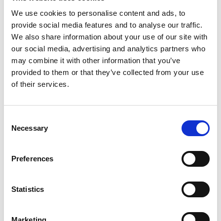
näytteitä otetaan näytekauhalla raskaista
We use cookies to personalise content and ads, to
kuormista. Liukkaat kentät voivat aiheuttaa
provide social media features and to analyse our traffic.
liukastumisia ja välillä kuormia purettaessa pöly voi
We also share information about your use of our site with
olla sietämätön (kuva 2). Olen kuullut tilanteen,
our social media, advertising and analytics partners who
jossa kuljettaja on joutunut lopettamaan
may combine it with other information that you’ve
biopolttoaineen ajamisen syntyneitten
provided to them or that they’ve collected from your use
hengitysvaikeuksien vuoksi. Purkupaikoilla voi olla
vaarallisia ritilöitä (kuva 3), joiden väliin monella on
of their services.
jalka jäänyt jumiin, jopa polvia myöten. Huonoin
tapaus on kuolemaan johtanut tapaturma, jossa
kuljettaja on näytettä ottaessa tippunut
Consent
purkumonttuun ja menehtynyt.
Necessary
Selection
Preferences
Statistics
Marketing