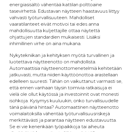
energiasisältö vähentää kattilan polttoaine
tasevirhettä. Edustavan näytteen haastavuus liittyy
vahvasti työturvallisuuteen. Mahdolliset
vaaratilanteet eivät motivoi tai edes anna
mahdollisuutta kuljettajille ottaa näytettä
ohjattujen standardien mukaisesti. Lisäksi
inhimillinen virhe on aina mukana.
Nykytekniikan ja kehityksen myötä turvallinen ja
luotettava näytteenotto on mahdollista.
Automaattisia näytteenottomenetelmiä kehitetään
jatkuvasti, mutta niiden käyttöönottoa arastellaan
edelleen suuresti. Tähän on vaikuttanut varmasti se,
että ennen vanhaan täysin toimivia ratkaisuja ei
vielä ole ollut käytössä ja investoinnit ovat monesti
isohkoja. Kysymys kuuluukin, onko turvallisuudelle
tänä päivänä hintaa? Automaattinen näytteenotto
voimalaitoksilla vähentää työturvallisuusriskejä
merkittävästi ja parantaa näytteen edustavuutta.
Se ei vie kenenkään työpaikkoja tai aiheuta