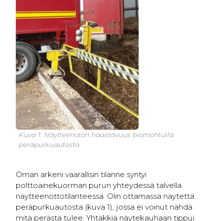
Kuva 1: Näytteenoton haastavuus biomontulla
peräpurkuautosta
Oman arkeni vaarallisin tilanne syntyi
polttoainekuorman purun yhteydessä talvella
näytteenottotilanteessa. Olin ottamassa näytettä
peräpurkuautosta (kuva 1), jossa ei voinut nähdä
mitä perästä tulee. Yhtäkkiä näytekauhaan tippui