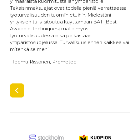
ylimääräistä kuormitusta lähiympäristölle.
Takaisinmaksuajat ovat todella pieniä verrattaessa
työturvallisuuden tuomiin etuihin. Mielestäni
yrityksien tulisi sitoutua käyttämään BAT (Best
Available Techniques) mallia myös
työturvallisuudessa eikä pelkästään
ympäristösuojelussa. Turvallisuus ennen kaikkea vai
mitenkä se meni.
-Teemu Rissanen, Prometec
SIIRRY EDELLISEEN