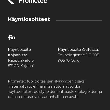
Käyntiosoitteet
Käyntiosoite
Käyntiosoite Oulussa:
Kajaanissa:
Teknologiantie 1 C 205
Kauppakatu 31
90570 Oulu
87100 Kajaani
Prometec tuo digitaalisen älykkyyden osaksi
materiaalivirtojen hallintaa automatisoidun
näytteenoton, edistyneiden mittausteknologioiden, ja
dataan perustuvan laadunhallinnan avulla.