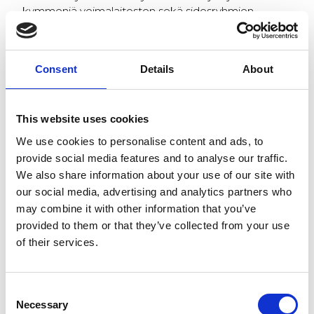
kymmeniä voimalaitosten sekä sidosryhmien
edustajia. Prometecin ständipaikka on numero 31.
Tässä
lisätietoja
tapahtumasta ruotsiksi
https://www.vok.nu/panndag/
Consent
Details
About
This website uses cookies
SIIRRY EDELLISEEN
SIIR
We use cookies to personalise content and ads, to
provide social media features and to analyse our traffic.
We also share information about your use of our site with
our social media, advertising and analytics partners who
may combine it with other information that you’ve
provided to them or that they’ve collected from your use
of their services.
Consent
Necessary
Selection