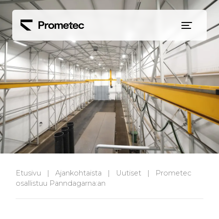
Siirry sisältöön
Etusivu
|
Ajankohtaista
|
Uutiset
|
Prometec
osallistuu Panndagarna:an