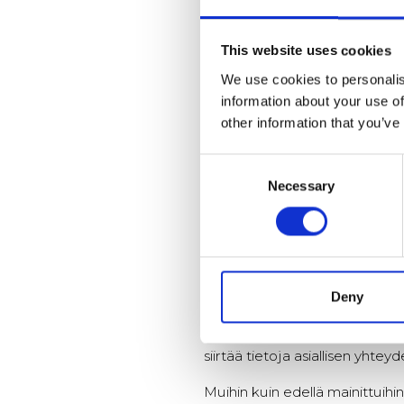
6. Säännönmukaiset tietoläh
Rekisteröityä koskevia tietoj
This website uses cookies
osallistuessa rekisterinpitäjän
We use cookies to personalis
Tietoja saadaan myös rekisteri
information about your use of
voidaan kerätä myös evästeide
other information that you’ve
Henkilötietoja voidaan kerätä 
Consent
kuuluvien yritysten muista reki
Necessary
Selection
yrityksiltä, kuten väestötietoj
7.
Säännönmukaiset tietojen lu
Henkilötietoja voidaan luovutt
rajoissa.
Deny
Rekisterinpitäjä voi luovuttaa 
markkinointitarkoituksiin, ellei 
siirtää tietoja asiallisen yht
Muihin kuin edellä mainittuihi