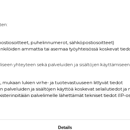
ten:
postiosoitteet, puhelinnumerot, sähköpostiosoitteet)
enkilöiden ammattia tai asemaa työyhteisössä koskevat tied
seen yhteyteen sekä palveluiden ja sisältöjen käyttämiseen li
, mukaan lukien virhe- ja tuotevastuuseen liittyvät tiedot
en palveluiden ja sisältöjen käyttöä koskevat selailutiedot j
sterinpitäjän palvelimelle lähettämät tekniset tiedot (IP-oso
etetyt evästeet ja niihin liittyvät tiedot, mikäli evästeisiin lii
distämiseen liittyvät tiedot, kuten rekisteröityyn kohdistet
iden yhteydessä annetut tiedot sekä suoramarkkinointiluvat 
Details