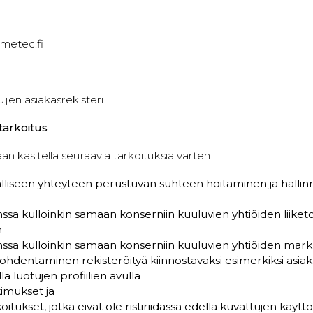
metec.fi
jen asiakasrekisteri
 tarkoitus
an käsitellä seuraavia tarkoituksia varten:
lliseen yhteyteen perustuvan suhteen hoitaminen ja hallinn
anssa kulloinkin samaan konserniin kuuluvien yhtiöiden liike
n
anssa kulloinkin samaan konserniin kuuluvien yhtiöiden mark
ohdentaminen rekisteröityä kiinnostavaksi esimerkiksi asiakk
a luotujen profiilien avulla
kimukset ja
tukset, jotka eivät ole ristiriidassa edellä kuvattujen käytt