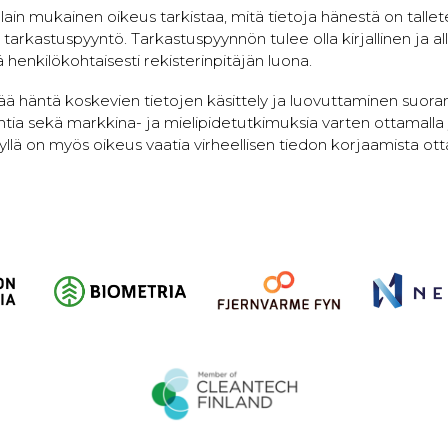
lain mukainen oikeus tarkistaa, mitä tietoja hänestä on tallete
 tarkastuspyyntö. Tarkastuspyynnön tulee olla kirjallinen ja all
 henkilökohtaisesti rekisterinpitäjän luona.
tää häntä koskevien tietojen käsittely ja luovuttaminen suor
tia sekä markkina- ja mielipidetutkimuksia varten ottamalla
dyllä on myös oikeus vaatia virheellisen tiedon korjaamista ot