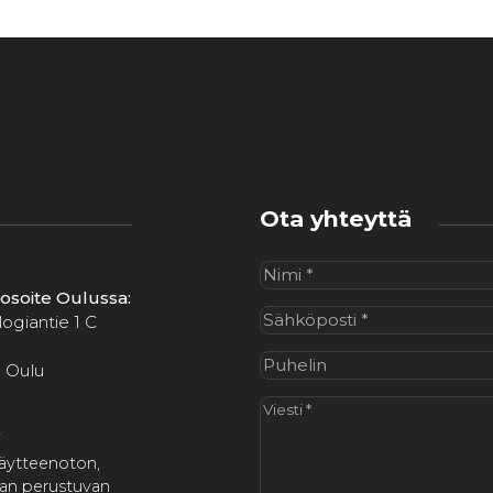
Ota yhteyttä
Nimi
(Pakollinen)
iosoite Oulussa:
Sähköposti
(Pakollinen)
ogiantie 1 C
Puhelin
 Oulu
Viesti
(Pakollinen)
i
näytteenoton,
aan perustuvan