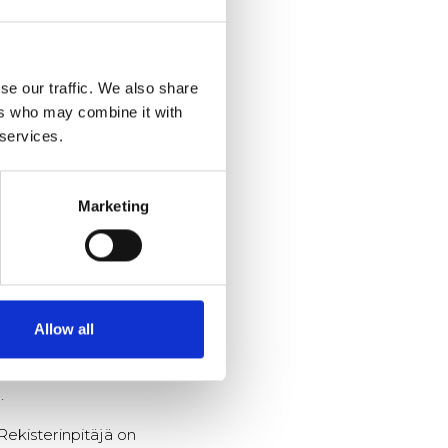
muassa rekisteröidyn
se our traffic. We also share
ellä, jolloin tietoja
ers who may combine it with
 services.
samaan konserniin
ranomaisilta ja
Marketing
ssa ja velvoittamissa
Allow all
istyökumppaneille
si rekisterinpitäjä voi
.
Rekisterinpitäjä on