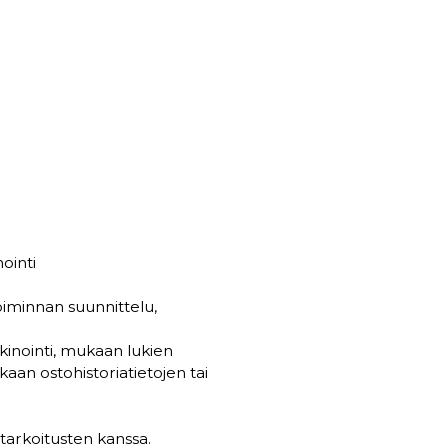
ointi
toiminnan suunnittelu,
kinointi, mukaan lukien
aan ostohistoriatietojen tai
ötarkoitusten kanssa.