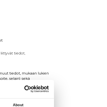
ot
ittyvät tiedot,
a muut tiedot, mukaan lukien
ite, selain) sekä
tetään henkilötietoja
ut markkinointitoimenpiteet,
ja -kiellot
About